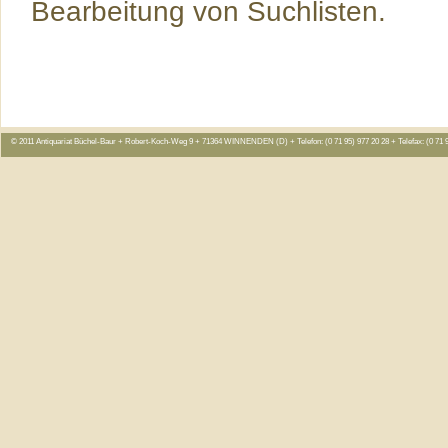
Bearbeitung von Suchlisten.
© 2011 Antiquariat Büchel-Baur + Robert-Koch-Weg 9 + 71364 WINNENDEN (D) + Telefon: (0 71 95) 977 20 28 + Telefax: (0 71 9