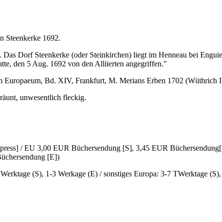
n Steenkerke 1692.
ke. Das Dorf Steenkerke (oder Steinkirchen) liegt im Henneau bei Eng
tte, den 5 Aug. 1692 von den Alliierten angegriffen."
m Europaeum, Bd. XIV, Frankfurt, M. Merians Erben 1702 (Wüthrich III
räunt, unwesentlich fleckig.
Express] / EU 3,00 EUR Büchersendung [S], 3,45 EUR Büchersendung[
üchersendung [E])
6 Werktage (S), 1-3 Werkage (E) / sonstiges Europa: 3-7 TWerktage (S)