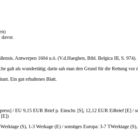
en)
 davor.
llensis. Antwerpen 1604 u.ö. (V.d.Haeghen, Bibl. Belgica III, S. 974).
che galt als wundertätig; darin sah man den Grund für die Rettung vor
unt. Ein gut erhaltenes Blatt.
ress] / EU 9,15 EUR Brief p. Einschr. [S], 12,12 EUR Eilbrief [E] / 
 [E])
6 Werktage (S), 1-3 Werkage (E) / sonstiges Europa: 3-7 TWerktage (S)