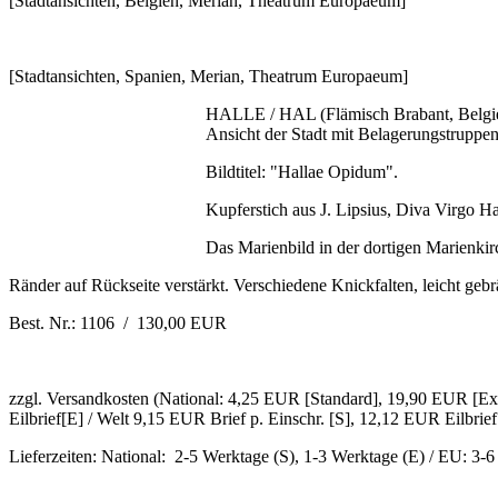
[Stadtansichten, Belgien, Merian, Theatrum Europaeum]
[Stadtansichten, Spanien, Merian, Theatrum Europaeum]
HALLE / HAL (Flämisch Brabant, Belgi
Ansicht der Stadt mit Belagerungstruppen
Bildtitel: "Hallae Opidum".
Kupferstich aus J. Lipsius, Diva Virgo Ha
Das Marienbild in der dortigen Marienkir
Ränder auf Rückseite verstärkt. Verschiedene Knickfalten, leicht gebrä
Best. Nr.: 1106 / 130,00 EUR
zzgl. Versandkosten (National: 4,25 EUR [Standard], 19,90 EUR [Exp
Eilbrief[E] / Welt 9,15 EUR Brief p. Einschr. [S], 12,12 EUR Eilbrief
Lieferzeiten: National: 2-5 Werktage (S), 1-3 Werktage (E) / EU: 3-