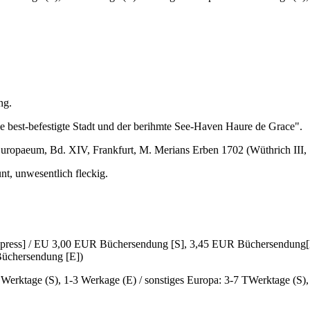
ng.
lle best-befestigte Stadt und der berihmte See-Haven Haure de Grace".
uropaeum, Bd. XIV, Frankfurt, M. Merians Erben 1702 (Wüthrich III, S
nt, unwesentlich fleckig.
Express] / EU 3,00 EUR Büchersendung [S], 3,45 EUR Büchersendung[
üchersendung [E])
6 Werktage (S), 1-3 Werkage (E) / sonstiges Europa: 3-7 TWerktage (S)