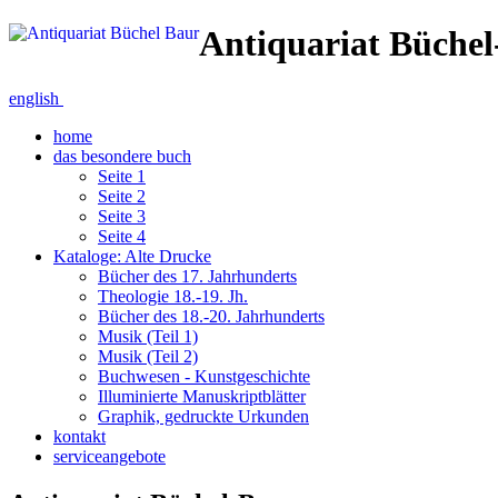
Antiquariat Büche
english
home
das besondere buch
Seite 1
Seite 2
Seite 3
Seite 4
Kataloge: Alte Drucke
Bücher des 17. Jahrhunderts
Theologie 18.-19. Jh.
Bücher des 18.-20. Jahrhunderts
Musik (Teil 1)
Musik (Teil 2)
Buchwesen - Kunstgeschichte
Illuminierte Manuskriptblätter
Graphik, gedruckte Urkunden
kontakt
serviceangebote