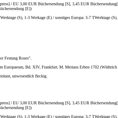
Express] / EU 3,00 EUR Büchersendung [S], 3,45 EUR Büchersendung[
üchersendung [E])
6 Werktage (S), 1-3 Werkage (E) / sonstiges Europa: 3-7 TWerktage (S)
der Festung Roses".
m Europaeum, Bd. XIV, Frankfurt, M. Merians Erben 1702 (Wüthrich II
bräunt, unwesentlich fleckig.
Express] / EU 3,00 EUR Büchersendung [S], 3,45 EUR Büchersendung[
üchersendung [E])
6 Werktage (S), 1-3 Werkage (E) / sonstiges Europa: 3-7 TWerktage (S)