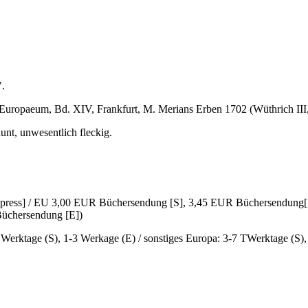
".
Europaeum, Bd. XIV, Frankfurt, M. Merians Erben 1702 (Wüthrich III, 
äunt, unwesentlich fleckig.
Express] / EU 3,00 EUR Büchersendung [S], 3,45 EUR Büchersendung[
üchersendung [E])
6 Werktage (S), 1-3 Werkage (E) / sonstiges Europa: 3-7 TWerktage (S)