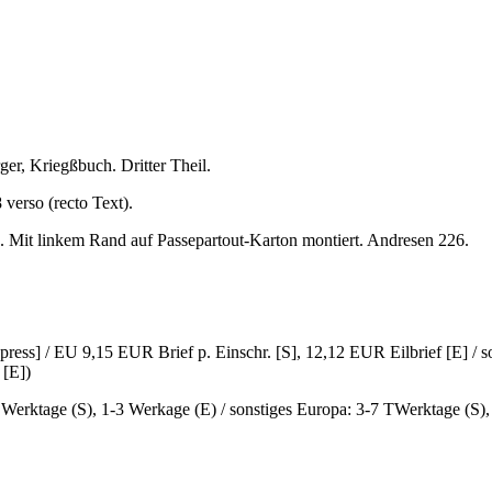
ger, Kriegßbuch. Dritter Theil.
verso (recto Text).
k. Mit linkem Rand auf Passepartout-Karton montiert. Andresen 226.
ress] / EU 9,15 EUR Brief p. Einschr. [S], 12,12 EUR Eilbrief [E] / 
 [E])
6 Werktage (S), 1-3 Werkage (E) / sonstiges Europa: 3-7 TWerktage (S)