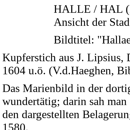
HALLE / HAL (F
Ansicht der Stad
Bildtitel: "Hall
Kupferstich aus J. Lipsius,
1604 u.ö. (V.d.Haeghen, Bibl
Das Marienbild in der dorti
wundertätig; darin sah man
den dargestellten Belageru
1580.