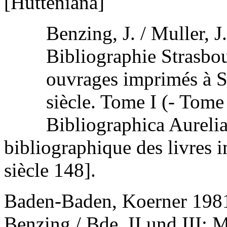
[Hutteniana]
Benzing, J. / Muller, J.
Bibliographie Strasbou
ouvrages imprimés à S
siècle. Tome I (- Tome 
Bibliographica Aureli
bibliographique des livres 
siècle 148].
Baden-Baden, Koerner 1981,
Benzing / Bde. II und III: M