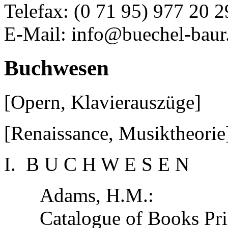
Telefax: (0 71 95) 977 20 2
E-Mail: info@buechel-baur
Buchwesen
[Opern, Klavierauszüge]
[Renaissance, Musiktheorie
I. B U C H W E S E N
Adams, H.M.:
Catalogue of Books Pri