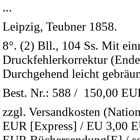
...
Leipzig, Teubner 1858.
8°. (2) Bll., 104 Ss. Mit ei
Druckfehlerkorrektur (Ende 
Durchgehend leicht gebräunt
Best. Nr.: 588 / 150,00 E
zzgl. Versandkosten (Natio
EUR [Express] / EU 3,00 E
EUR Büchersendung[E] / s