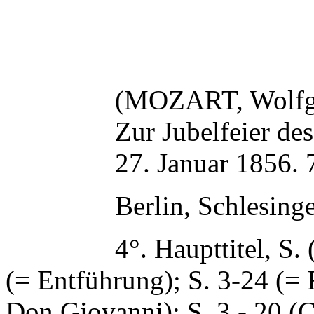
(MOZART, Wolfg
Zur Jubelfeier de
27. Januar 1856. 7
Berlin, Schlesing
4°. Haupttitel, S.
(= Entführung); S. 3-24 (= 
Don Giovanni); S. 3 - 20 (Co