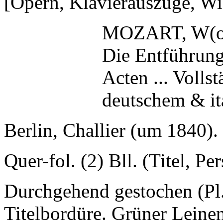
[Opern, Klavierauszüge, Wi
MOZART, W(ol
Die Entführung
Acten ... Volls
deutschem & it
Berlin, Challier (um 1840).
Quer-fol. (2) Bll. (Titel, P
Durchgehend gestochen (Pl.
Titelbordüre. Grüner Leinen