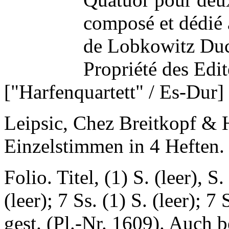
composé et dédié 
de Lobkowitz Duc 
Propriété des Edit
["Harfenquartett" / Es-Dur]
Leipsic, Chez Breitkopf & 
Einzelstimmen in 4 Heften.
Folio. Titel, (1) S. (leer), S.
(leer); 7 Ss. (1) S. (leer); 7
gest. (Pl.-Nr. 1609). Auch 