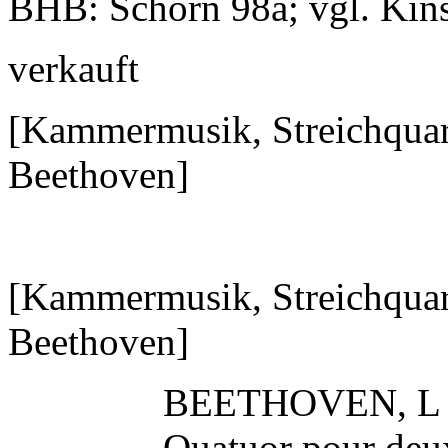
BHB: Schorn 98a; vgl. Kin
verkauft
[Kammermusik, Streichquart
Beethoven]
[Kammermusik, Streichquart
Beethoven]
BEETHOVEN, L (
Quatuor pour deux