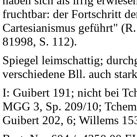
haben sich als irrig erwiese
fruchtbar: der Fortschritt d
Cartesianismus geführt" (R.
81998, S. 112).
Spiegel leimschattig; durch
verschiedene Bll. auch stark,
I: Guibert 191; nicht bei Tc
MGG 3, Sp. 209/10; Tchemer
Guibert 202, 6; Willems 15