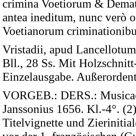
crimina Voetiorum & Demati
antea ineditum, nunc verò 
Voetianorum criminationibus
Vristadii, apud Lancellotu
Bll., 28 Ss. Mit Holzschnitt
Einzelausgabe. Außerordentl
VORGEB.: DERS.: Musicae
Janssonius 1656. Kl.-4°. (2) 
Titelvignette und Zierinitial