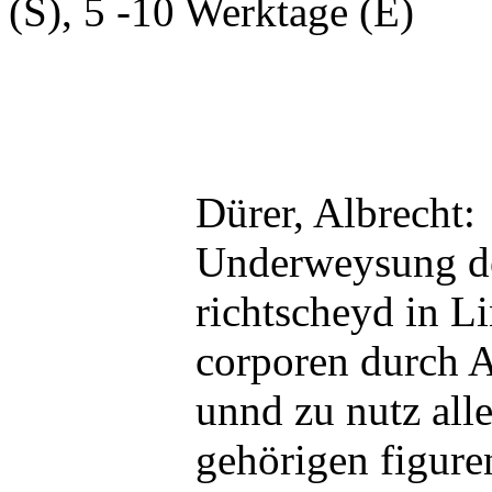
(S), 5 -10 Werktage (E)
Dürer, Albrecht:
Underweysung de
richtscheyd in L
corporen durch 
unnd zu nutz all
gehörigen figuren