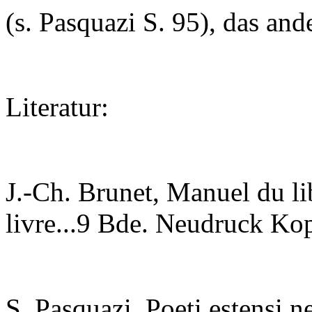
(s. Pasquazi S. 95), das and
Literatur:
J.-Ch. Brunet, Manuel du lib
livre...9 Bde. Neudruck K
S. Pasquazi, Poeti estensi n