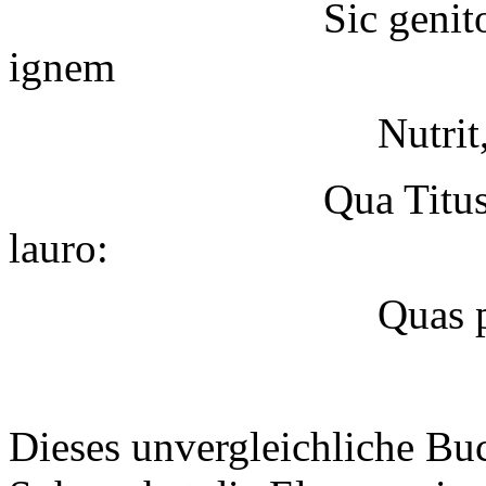
Sic genitor calybem
ignem
Nutrit, et alterna
Qua Titus, Alcides
lauro:
Quas pater, Aonias
Dieses unvergleichliche Buc