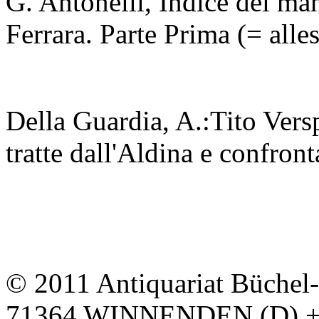
G. Antonelli, Indice dei mano
Ferrara. Parte Prima (= alle
Della Guardia, A.:Tito Versp
tratte dall'Aldina e confro
© 2011 Antiquariat Büchel
71364 WINNENDEN (D) + Te