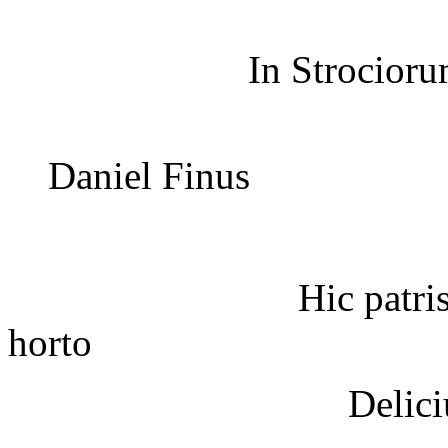
In Strociorum poetaru
Daniel Finus
Hic patris, et nati
horto
Delicium floris v