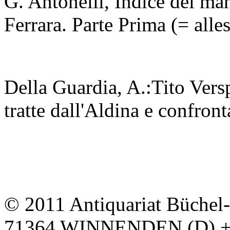
G. Antonelli, Indice dei mano
Ferrara. Parte Prima (= alle
Della Guardia, A.:Tito Versp
tratte dall'Aldina e confro
© 2011 Antiquariat Büchel
71364 WINNENDEN (D) + Te