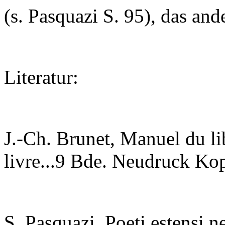
(s. Pasquazi S. 95), das and
Literatur:
J.-Ch. Brunet, Manuel du lib
livre...9 Bde. Neudruck K
S. Pasquazi, Poeti estensi n