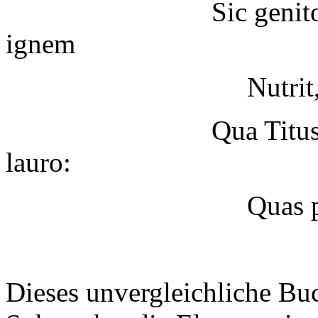
Sic genitor calybem
ignem
Nutrit, et alterna
Qua Titus, Alcides
lauro:
Quas pater, Aonias
Dieses unvergleichliche Buc