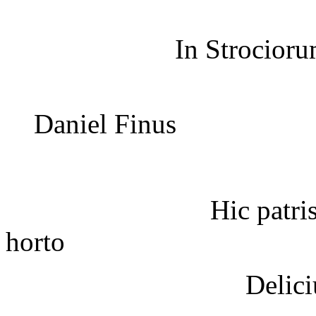
In Strociorum poetaru
Daniel Finus
Hic patris, et nati
horto
Delicium floris v