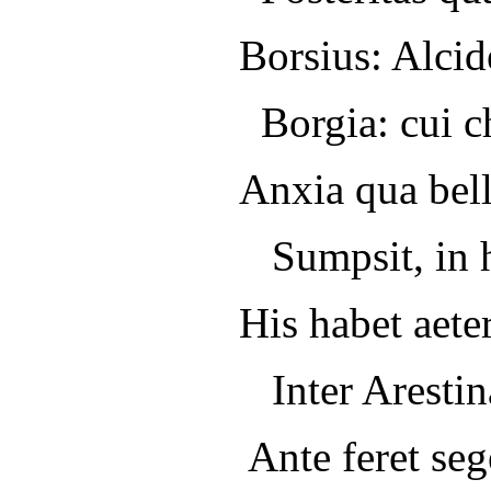
Borsius: Alcides: Al
Borgia: cui charitum
Anxia qua bello Ferr
Sumpsit, in hostiles
His habet aeternae p
Inter Arestinas glo
Ante feret segetes su