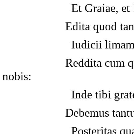
Et Graiae, et latiae 
Edita quod tandem su
Iudicii limam quae 
Reddita cum quibus es
nobis:
Inde tibi grates of
Debemus tantum quan
Posteritas quantum l